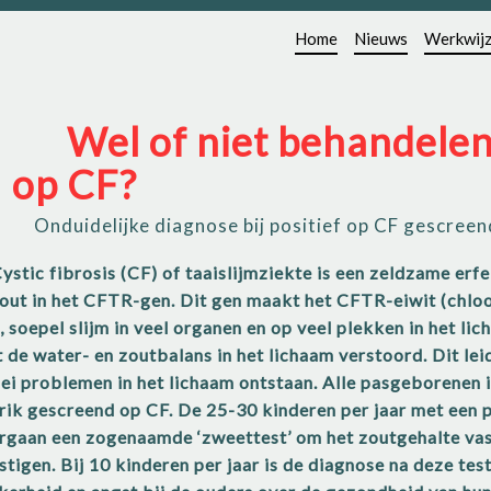
Home
Nieuws
Werkwij
Wel of niet behandelen bij screening
op CF?
Onduidelijke diagnose bij positief op CF gescree
te die ontstaat door
fout in het CFTR-gen. Dit gen maakt het CFTR-eiwit (chloo
 soepel slijm in veel organen en op veel plekken in het li
 de water- en zoutbalans in het lichaam verstoord. Dit lei
rlei problemen in het lichaam ontstaan. Alle pasgeborenen
prik gescreend op CF. De 25-30 kinderen per jaar met een 
rgaan een zogenaamde ‘zweettest’ om het zoutgehalte vast
tigen. Bij 10 kinderen per jaar is de diagnose na deze test