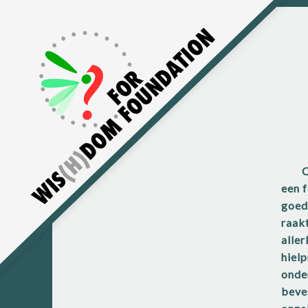
Cystic fibrosis (CF) of taaislijmziekte is een zeldzame erfelijke ziek
een 
goed,
raakt
alle
hiel
onde
beves