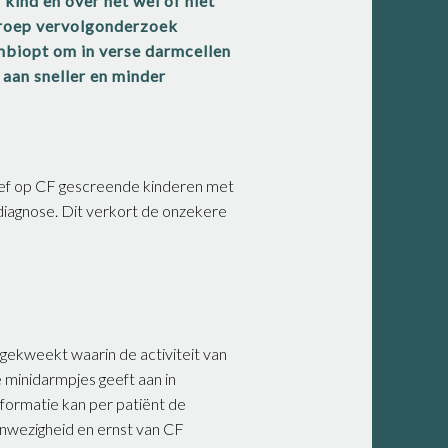
kind en over het wel of niet
groep vervolgonderzoek
mbiopt om in verse darmcellen
 aan sneller en minder
ef op CF gescreende kinderen met
e diagnose. Dit verkort de onzekere
gekweekt waarin de activiteit van
minidarmpjes geeft aan in
nformatie kan per patiënt de
anwezigheid en ernst van CF