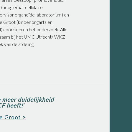
(hoogleraar cellulaire
ervisor organoïde laboratorium) en
de Groot (kinderlongarts en
el) coördineren het onderzoek. Alle
kzaam bij het UMC Utrecht/ WKZ
iek van de afdeling
 meer duidelijkheid
CF heeft!
”
de Groot
>