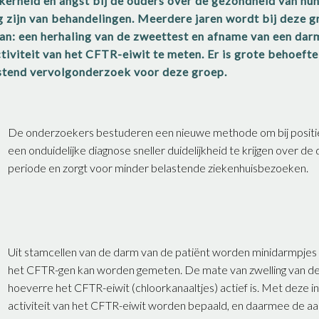
erheid en angst bij de ouders over de gezondheid van hun 
g zijn van behandelingen. Meerdere jaren wordt bij deze 
an: een herhaling van de zweettest en afname van een dar
tiviteit van het CFTR-eiwit te meten. Er is grote behoefte
stend vervolgonderzoek voor deze groep.
De onderzoekers bestuderen een nieuwe methode om bij positi
een onduidelijke diagnose sneller duidelijkheid te krijgen over d
periode en zorgt voor minder belastende ziekenhuisbezoeken.
Uit stamcellen van de darm van de patiënt worden minidarmpjes 
het CFTR-gen kan worden gemeten. De mate van zwelling van de 
hoeverre het CFTR-eiwit (chloorkanaaltjes) actief is. Met deze i
activiteit van het CFTR-eiwit worden bepaald, en daarmee de a