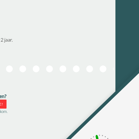
 jaar.
pen?
E!
lkom.