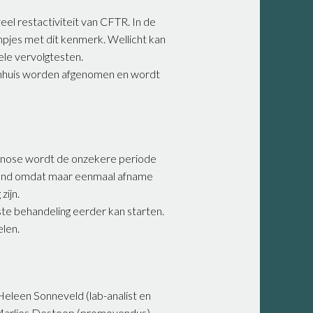
veel restactiviteit van CFTR. In de
jes met dit kenmerk. Wellicht kan
ele vervolgtesten.
enhuis worden afgenomen en wordt
agnose wordt de onzekere periode
tend omdat maar eenmaal afname
zijn.
iste behandeling eerder kan starten.
len.
 Heleen Sonneveld (lab-analist en
Marlies Destoop (promovendus).